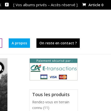
K
[ Vos albums privés – Accès réservé ]
Article 0
A propos
On reste en contact ?
Tous les produits
Rendez-vous en terrain
connu
(11)