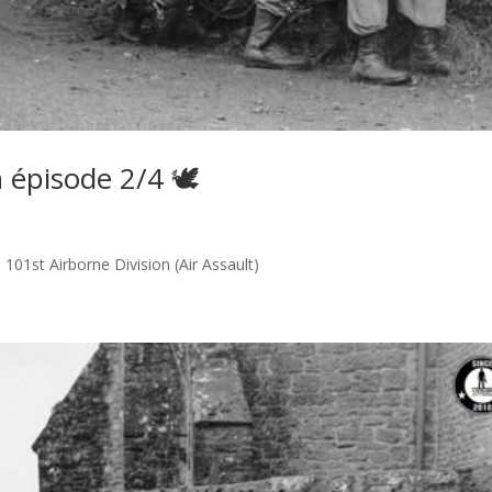
 épisode 2/4 🕊️
s 101st Airborne Division (Air Assault)