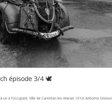
ch épisode 3/4 🕊
à un à l’occupant. Ville de Carentan-les-Marais 101st Airborne Division