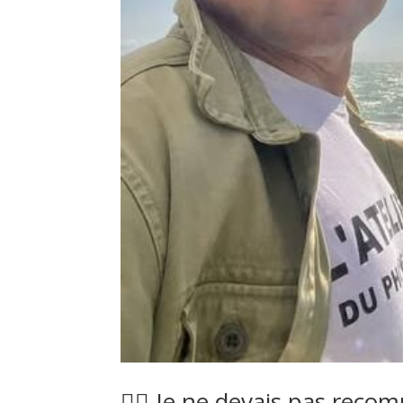
🤷‍♂️ Je ne devais pas rec