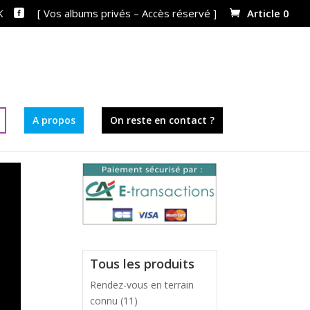
K
[ Vos albums privés – Accès réservé ]
Article 0
A propos
On reste en contact ?
Tous les produits
Rendez-vous en terrain
connu
(11)